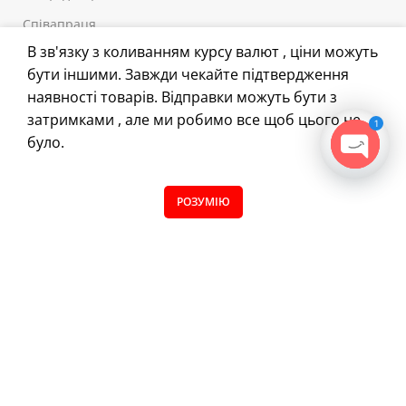
Співапраця
В зв'язку з коливанням курсу валют , ціни можуть
Відгуки
бути іншими. Завжди чекайте підтвердження
наявності товарів. Відправки можуть бути з
корисне
затримками , але ми робимо все щоб цього не
1
Самоклейні матеріали
було.
Наклейки
OPEN
CHATY
Автозапчастини
0
РОЗУМІЮ
Магазин
Filters
Вибране
Кошик
Меню
Все для тюнінгу
Плотерна порізка
FAQ
Блог
Обробка каменю