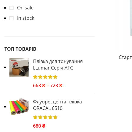
On sale
In stock
ТОП ТОВАРІВ
Старт
Плівка для тонування
LLumar Серія ATC
663
₴
–
723
₴
Флуоресцента плівка
ORACAL 6510
680
₴