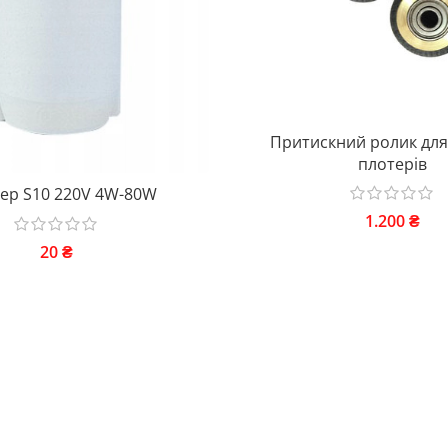
Притискний ролик для
плотерів
ер S10 220V 4W-80W
1.200
₴
20
₴