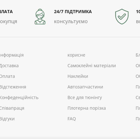
ПЛАТА
24/7 ПІДТРИМКА
1
покупця
консультуємо
в
інформація
корисне
Б
Доставка
Самоклейні матеріали
О
Оплата
Наклейки
О
Відстеження
Автозапчастини
П
Конфеденційність
Все для тюнінгу
С
Співапраця
Плотерна порізка
П
Відгуки
FAQ
П