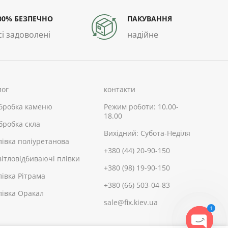
00% БЕЗПЕЧНО
ПАКУВАННЯ
сі задоволені
надійне
лог
контакти
бробка каменю
Режим роботи: 10.00-
18.00
бробка скла
Вихідний: Субота-Неділя
лівка поліуретанова
+380 (44) 20-90-150
вітловідбиваючі плівки
+380 (98) 19-90-150
лівка Рітрама
+380 (66) 503-04-83
лівка Оракал
sale@fix.kiev.ua
1