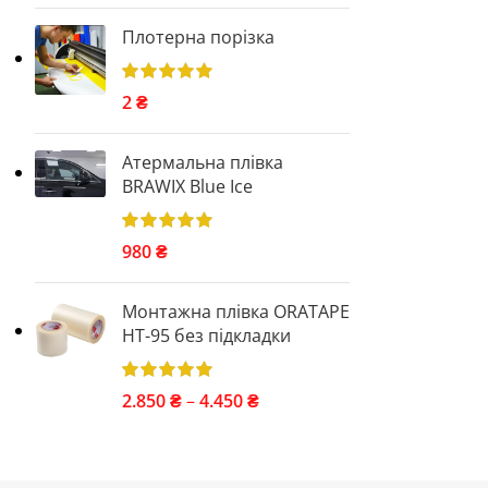
Плотерна порізка
2
₴
Атермальна плівка
BRAWIX Blue Ice
980
₴
Монтажна плівка ORATAPE
НТ-95 без підкладки
2.850
₴
–
4.450
₴