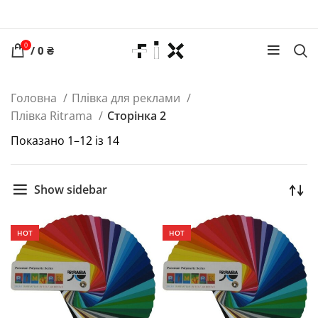
0
/
0
₴
Головна
Плівка для реклами
Плівка Ritrama
Сторінка 2
Показано 1–12 із 14
Show sidebar
HOT
HOT