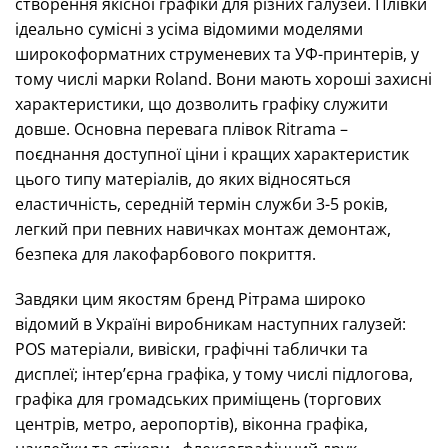
створення якісної графіки для різних галузей. Плівки
ідеально сумісні з усіма відомими моделями
широкоформатних струменевих та УФ-принтерів, у
тому числі марки Roland. Вони мають хороші захисні
характеристики, що дозволить графіку служити
довше. Основна перевага плівок Ritrama –
поєднання доступної ціни і кращих характеристик
цього типу матеріалів, до яких відносяться
еластичність, середній термін служби 3-5 років,
легкий при певних навичках монтаж демонтаж,
безпека для лакофарбового покриття.
Завдяки цим якостям бренд Рітрама широко
відомий в Україні виробникам наступних галузей:
POS матеріали, вивіски, графічні таблички та
дисплеї; інтер’єрна графіка, у тому числі підлогова,
графіка для громадських приміщень (торгових
центрів, метро, ​​аеропортів), віконна графіка,