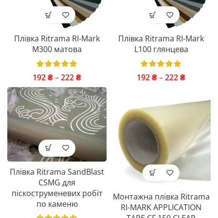
Плівка Ritrama RI-Mark
Плівка Ritrama RI-Mark
M300 матова
L100 глянцева
192
₴
–
222
₴
192
₴
–
222
₴
Плівка Ritrama SandBlast
CSMG для
піскоструменевих робіт
Монтажна плівка Ritrama
по каменю
RI-MARK APPLICATION
TAPE CF 150 CLEAR