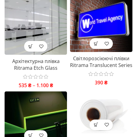
Світлорозсіюючі плівки
Архітектурна плівка
Ritrama Translucent Series
Ritrama Etch Glass
390
₴
535
₴
–
1.100
₴