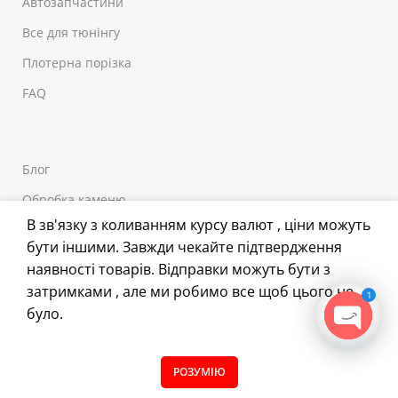
Автозапчастини
Все для тюнінгу
Плотерна порізка
FAQ
Блог
Обробка каменю
В зв'язку з коливанням курсу валют , ціни можуть
Обробка скла
бути іншими. Завжди чекайте підтвердження
Плівка поліуретанова
наявності товарів. Відправки можуть бути з
Світловідбиваючі плівки
затримками , але ми робимо все щоб цього не
1
було.
Плівка Рітрама
OPEN
Плівка Оракал
CHATY
0
РОЗУМІЮ
Магазин
Filters
Вибране
Кошик
Меню