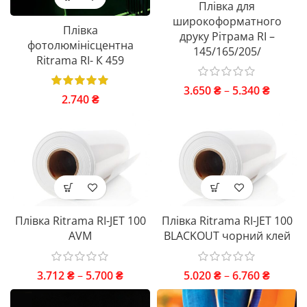
Плівка для
широкоформатного
Плівка
друку Рітрама RI –
фотолюмінісцентна
145/165/205/
Ritrama RI- К 459
3.650
₴
–
5.340
₴
2.740
₴
Плівка Ritrama RI-JET 100
Плівка Ritrama RI-JET 100
AVM
BLACKOUT чорний клей
3.712
₴
–
5.700
₴
5.020
₴
–
6.760
₴