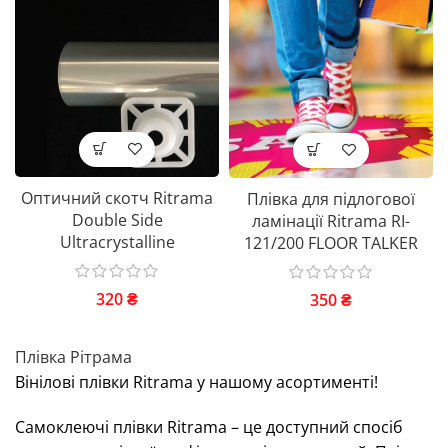
Оптичний скотч Ritrama
Плівка для підлогової
Double Side
ламінації Ritrama RI-
Ultracrystalline
121/200 FLOOR TALKER
320
₴
350
₴
Плівка Рітрама
Вінілові плівки Ritrama у нашому асортименті!
Самоклеючі плівки Ritramа – це доступний спосіб