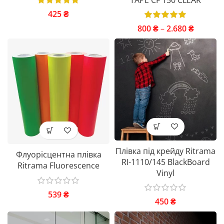
425
₴
800
₴
–
2.680
₴
Плівка під крейду Ritrama
Флуорісцентна плівка
RI-1110/145 BlackBoard
Ritrama Fluorescence
Vinyl
539
₴
450
₴