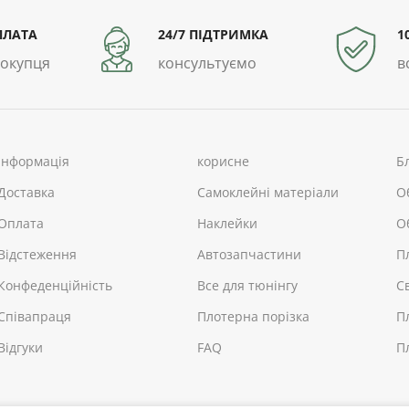
ПЛАТА
24/7 ПІДТРИМКА
1
покупця
консультуємо
в
інформація
корисне
Б
Доставка
Самоклейні матеріали
О
Оплата
Наклейки
О
Відстеження
Автозапчастини
П
Конфеденційність
Все для тюнінгу
С
Співапраця
Плотерна порізка
П
Відгуки
FAQ
П