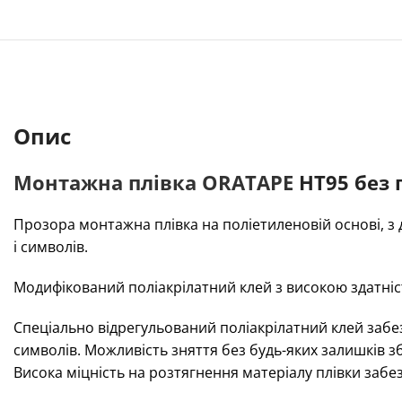
Опис
Монтажна плівка ORATAPE
НТ95 без 
Прозора монтажна плівка на поліетиленовій основі,
і символів.
Модифікований поліакрілатний клей з високою здатніст
Спеціально відрегульований поліакрілатний клей за
символів. Можливість зняття без будь-яких залишків зб
Висока міцність на розтягнення матеріалу плівки заб