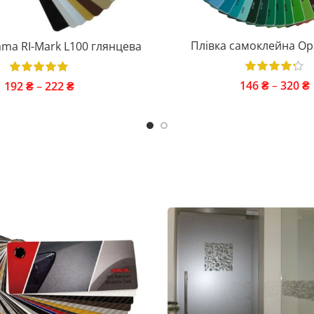
Плівка самоклейна Ор
ama RI-Mark L100 глянцева
146
₴
–
320
₴
192
₴
–
222
₴