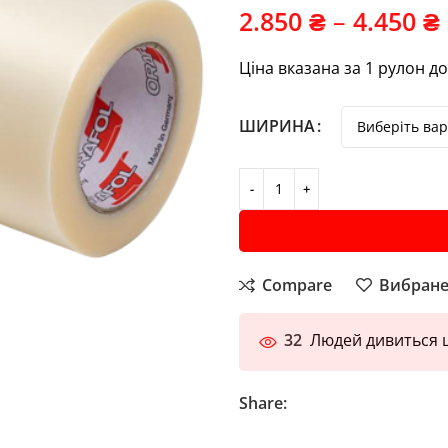
2.850
₴
–
4.450
₴
Ціна вказана за 1 рулон 
ШИРИНА
Compare
Вибран
32
Людей дивиться ц
Share: