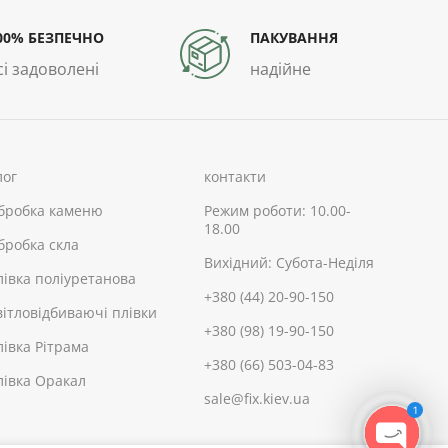
00% БЕЗПЕЧНО
ПАКУВАННЯ
сі задоволені
надійне
лог
контакти
бробка каменю
Режим роботи: 10.00-
18.00
бробка скла
Вихідний: Субота-Неділя
лівка поліуретанова
+380 (44) 20-90-150
вітловідбиваючі плівки
+380 (98) 19-90-150
лівка Рітрама
+380 (66) 503-04-83
лівка Оракал
sale@fix.kiev.ua
1