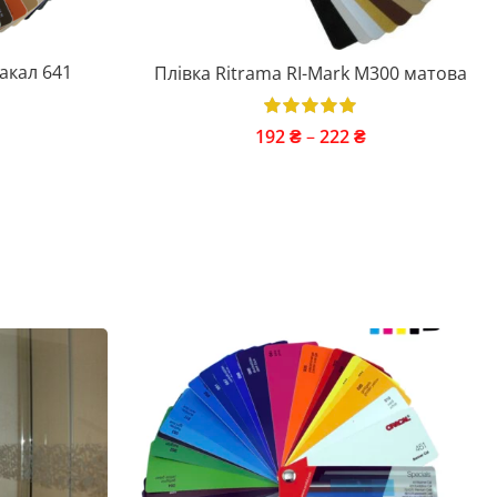
акал 641
Плівка Ritrama RI-Mark M300 матова
192
₴
–
222
₴