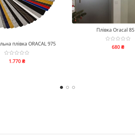
Плівка Oracal 85
льна плівка ORACAL 975
680
₴
1.770
₴