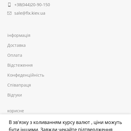
+38(044)20-90-150
sale@fix.kiev.ua
інформація
Доставка
Оплата
Відстеження
Конфеденційність
Співапраця
Відгуки
корисне
Самоклейні матеріали
В зв'язку з коливанням курсу валют , ціни можуть
бути іншими. Завжди чекайте підтвердження
Наклейки