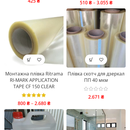
425
₴
510
₴
–
3.055
₴
Монтажна плівка Ritrama
Плівка скотч для дзеркал
RI-MARK APPLICATION
ПП 40 мкм
TAPE CF 150 CLEAR
2.671
₴
800
₴
–
2.680
₴