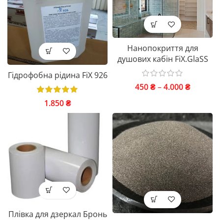
Нанопокриття для
душових кабін FiX.GlaSS
Гідрофобна рідина FiX 926
450
₴
–
4.000
₴
1.850
₴
Плівка для дзеркал Бронь