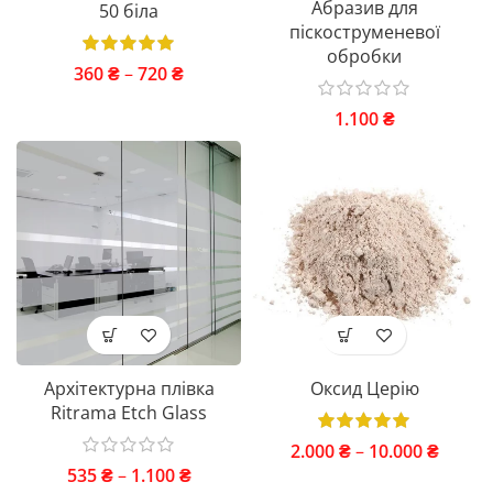
Абразив для
50 біла
піскоструменевої
обробки
360
₴
–
720
₴
1.100
₴
Архітектурна плівка
Оксид Церію
Ritrama Etch Glass
2.000
₴
–
10.000
₴
535
₴
–
1.100
₴