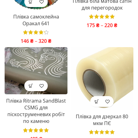
Плівка біла матова сатін
для перегородок
Плівка самоклейна
Оракал 641
175
₴
–
220
₴
146
₴
–
320
₴
Плівка Ritrama SandBlast
CSMG для
піскоструменевих робіт
Плівка для дзеркал 80
по каменю
мкм ПЄ