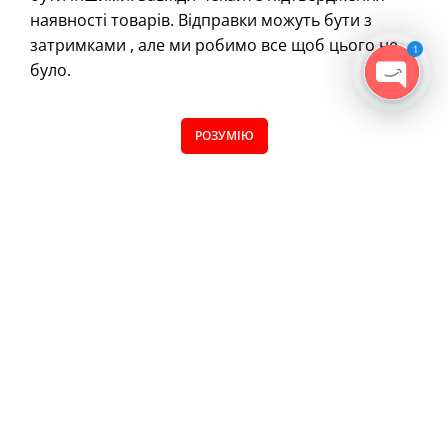
наявності товарів. Відправки можуть бути з
Автозапчастини
затримками , але ми робимо все щоб цього не
1
Все для тюнінгу
було.
Плотерна порізка
OPEN
CHATY
0
FAQ
РОЗУМІЮ
Магазин
Filters
Вибране
Кошик
Меню
Блог
Обробка каменю
Обробка скла
Плівка поліуретанова
Світловідбиваючі плівки
Плівка Рітрама
Плівка Оракал