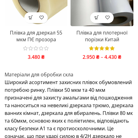
Плівка для дзеркал 55
Плівка для плотерної
мкм ПЄ прозора
порізки Китай
3.480
₴
2.950
₴
–
4.430
₴
Матеріали для обробки скла
Широкий асортимент захисних плівок обумовлений
потребою ринку. Плівки 50 мкм та 40 мкм
призначені для захисту амальгами від пошкодження
та наноситься на невеликі дзеркала трюмо, дзеркала
ванних кімнат, дзеркала для вбиралень. Плівки 80 мк
та 60мкм, основою яких є поліетилен, відповідають
класу безпеки А1 та є протиосколочними. Це
означає, що при ударі силою в 4/2Н дзеркало не