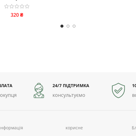
320
₴
ПЛАТА
24/7 ПІДТРИМКА
1
покупця
консультуємо
в
інформація
корисне
Б