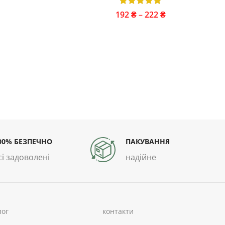
192
₴
–
222
₴
00% БЕЗПЕЧНО
ПАКУВАННЯ
сі задоволені
надійне
лог
контакти