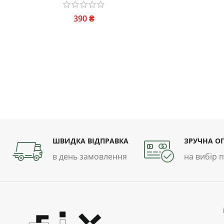
390
₴
ШВИДКА ВІДПРАВКА
ЗРУЧНА О
в день замовлення
на вибір 