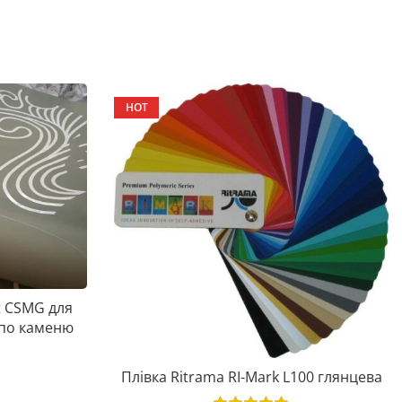
HOT
t CSMG для
 по каменю
Плівка Ritrama RI-Mark L100 глянцева