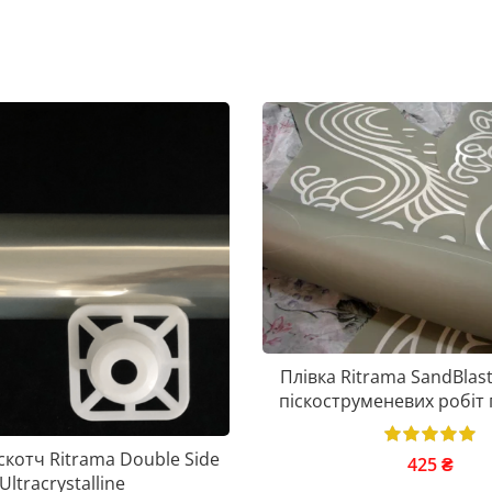
Плівка Ritrama SandBlas
піскоструменевих робіт
котч Ritrama Double Side
425
₴
Ultracrystalline