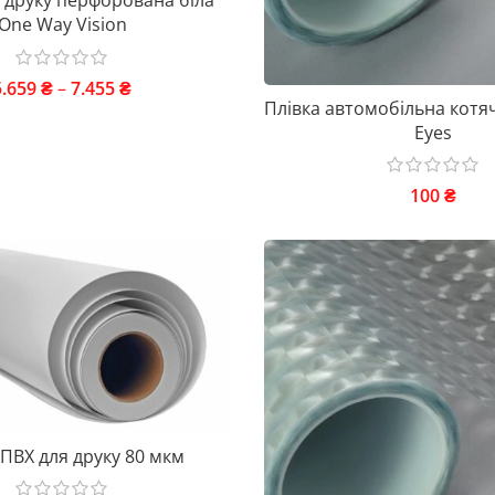
я друку перфорована біла
One Way Vision
5.659
₴
–
7.455
₴
Плівка автомобільна котяч
Eyes
100
₴
 ПВХ для друку 80 мкм