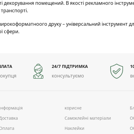
ті декорування помещений. В якості рекламного інструм
транспорті.
широкоформатноого друку – універсальний інструмент дл
ї сфери.
ПЛАТА
24/7 ПІДТРИМКА
1
покупця
консультуємо
в
інформація
корисне
Б
Доставка
Самоклейні матеріали
О
Оплата
Наклейки
О