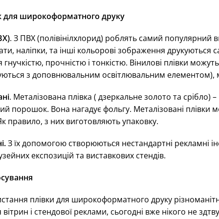
к для широкоформатного друку
ВХ)
. З ПВХ (полівінілхлорид) роблять самий популярний в
ти, наліпки, та інші кольорові зображення друкуються са
 гнучкістю, прочністю і тонкістю. Вінилові плівки мож
ються з доповнювальним освітлювальним елементом), 
ані
. Металізована плівка ( дзеркальне золото та срібло) –
ий порошок. Вона нагадує фольгу. Металізовані плівки 
 Як правило, з них виготовляють упаковку.
і.
З їх допомогою створюються нестандартні рекламні інс
узейних експозицій та виставкових стендів.
осування
стання плівки для широкоформатного друку різноманітн
вітрин і стендової реклами, сьогодні вже нікого не здт