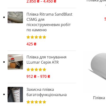
Плівка дл
2.850
₴
–
4.450
₴
Плівка Ritrama SandBlast
CSMG для
піскоструменевих робіт
по каменю
425
₴
Плівка для тонування
LLumar Серія ATR
912
₴
–
970
₴
Захисна плівка
багатофункціональна
Плівка