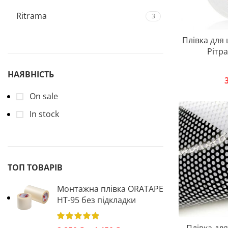
Ritrama
3
Плівка для
Рітра
НАЯВНІСТЬ
On sale
In stock
ТОП ТОВАРІВ
Монтажна плівка ORATAPE
НТ-95 без підкладки