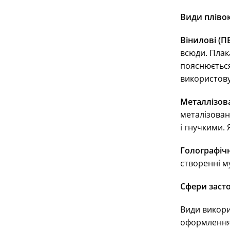
Види пліво
Вінилові (П
всюди. Плака
пояснюється
використову
Металлізов
металізован
і гнучкими.
Голографічн
створенні м
Сфери заст
Види викори
оформлення 