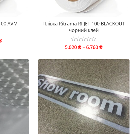
 100 AVM
Плівка Ritrama RI-JET 100 BLACKOUT
чорний клей
₴
5.020
₴
–
6.760
₴