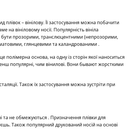
ид плівок – вінілову. Її застосування можна побачити
ме на вініловому носії. Популярність вініла
уть бути прозорими, транслюцентними (непрозорими,
матовими, глянцевими та каландрованими .
 це полімерна основа, на одну із сторін якої наноситься
менш популярні, чим вінилові. Вони бывают жорсткими
таляції. Також їх застосування можна зустріти при
і та не обмежуються . Призначення плівки для
вуєшь. Також популярний друкований носій на основі