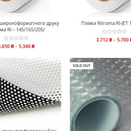
 широкоформатного друку
Плівка Ritrama RI-JET
ма RI – 145/165/205/
3.712
₴
–
5.700
3.650
₴
–
5.340
₴
SOLD OUT