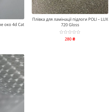
Плівка для ламінації підлоги POLI – LUX
е око 4d Cat
720 Gloss
280
₴