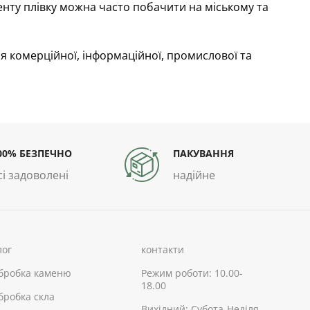
енту плівку можна часто побачити на міському та
я комерційної, інформаційної, промислової та
00% БЕЗПЕЧНО
ПАКУВАННЯ
сі задоволені
надійне
лог
контакти
бробка каменю
Режим роботи: 10.00-
18.00
бробка скла
Вихідний: Субота-Неділя