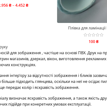
2.956
₴
–
4.452
₴
Плівка для ламінації
100
₴
руку
 носій для зображення , частіше на основі ПВХ. Друк на
вітрин магазинів, дзеркал, вікон, виготовлення рекламних
ючих конструкціях.
ання інтер’єру за відсутності зображення і бликів зазви
більше підходить глянцева, оскільки на неї не осідає пил
ще передає колір і яскравість зображення.
ріалу визначає яскравість зображення, а також якість др
ючих підійде при конкретних умовах експлуатації.