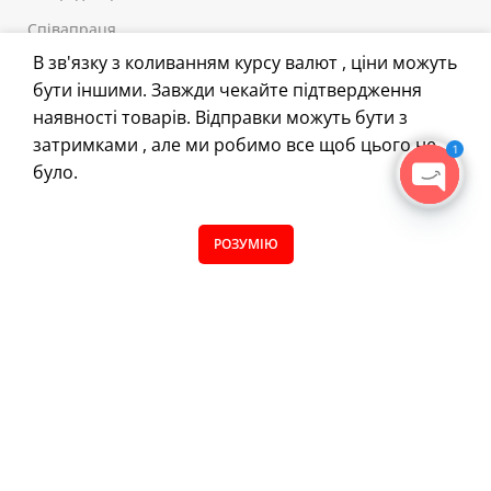
Співапраця
В зв'язку з коливанням курсу валют , ціни можуть
Відгуки
бути іншими. Завжди чекайте підтвердження
наявності товарів. Відправки можуть бути з
корисне
затримками , але ми робимо все щоб цього не
1
Самоклейні матеріали
було.
Наклейки
OPEN
CHATY
Автозапчастини
0
РОЗУМІЮ
Магазин
Filters
Вибране
Кошик
Меню
Все для тюнінгу
Плотерна порізка
FAQ
Блог
Обробка каменю