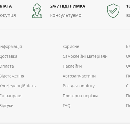
ПЛАТА
24/7 ПІДТРИМКА
1
покупця
консультуємо
в
інформація
корисне
Б
Доставка
Самоклейні матеріали
О
Оплата
Наклейки
О
Відстеження
Автозапчастини
П
Конфеденційність
Все для тюнінгу
С
Співапраця
Плотерна порізка
П
Відгуки
FAQ
П