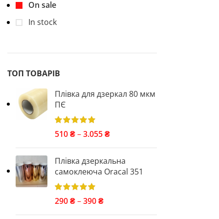
On sale
In stock
ТОП ТОВАРІВ
Плівка для дзеркал 80 мкм
ПЄ
510
₴
–
3.055
₴
Плівка дзеркальна
самоклеюча Oracal 351
290
₴
–
390
₴