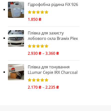
Гідрофобна рідина FiX 926
1.850
₴
Плівка для захисту
лобового скла Brawix Plex
2.930
₴
–
3.360
₴
Плівка для тонування
LLumar Серія IRX Charcoal
2.170
₴
–
2.235
₴