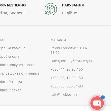
00% БЕЗПЕЧНО
ПАКУВАННЯ
сі задоволені
надійне
лог
контакти
бробка каменю
Режим роботи: 10.00-
18.00
бробка скла
Вихідний: Субота-Неділя
лівка поліуретанова
+380 (44) 20-90-150
вітловідбиваючі плівки
+380 (98) 19-90-150
лівка Рітрама
+380 (66) 503-04-83
лівка Оракал
sale@fix.kiev.ua
1