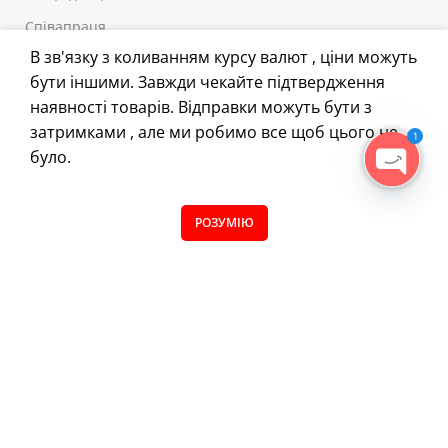
Співапраця
В зв'язку з коливанням курсу валют , ціни можуть
Відгуки
бути іншими. Завжди чекайте підтвердження
наявності товарів. Відправки можуть бути з
корисне
затримками , але ми робимо все щоб цього не
1
Самоклейні матеріали
було.
Наклейки
OPEN
CHATY
Автозапчастини
0
РОЗУМІЮ
Магазин
Filters
Вибране
Кошик
Меню
Все для тюнінгу
Плотерна порізка
FAQ
Блог
Обробка каменю