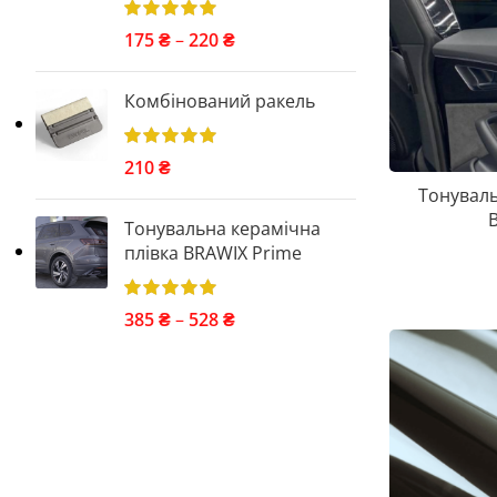
175
₴
–
220
₴
Комбінований ракель
210
₴
Тонуваль
Тонувальна керамічна
плівка BRAWIX Prime
385
₴
–
528
₴