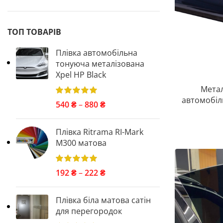
ТОП ТОВАРІВ
Плівка автомобільна
тонуюча металізована
Xpel HP Black
Метал
автомобіль
540
₴
–
880
₴
Плівка Ritrama RI-Mark
M300 матова
192
₴
–
222
₴
Плівка біла матова сатін
для перегородок