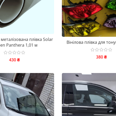
металізована плівка Solar
Вінілова плівка для тон
en Panthera 1,01 м
380
₴
430
₴