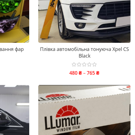
ування фар
Плівка автомобільна тонуюча Xpel CS
Black
480
₴
–
765
₴