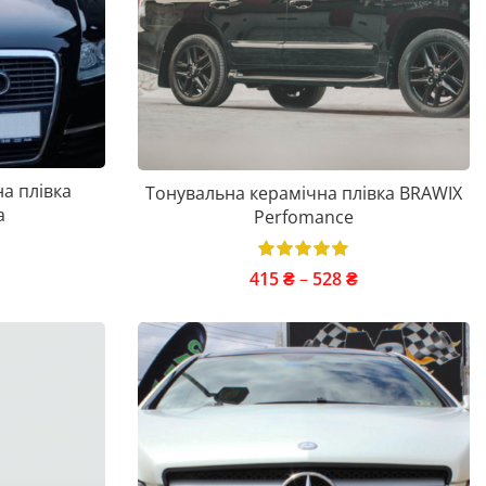
а плівка
Тонувальна керамічна плівка BRAWIX
a
Perfomance
415
₴
–
528
₴