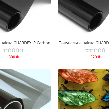
 плівка GUARDEX IR Carbon
Тонувальна плівка GUARDE
390
₴
320
₴