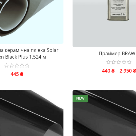
а керамічна плівка Solar
Праймер BRAW
n Black Plus 1,524 м
440
₴
–
2.950
445
₴
NEW