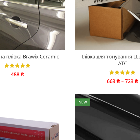
а плівка Brawix Ceramic
Плівка для тонування LL
ATC
488
₴
663
₴
–
723
₴
NEW