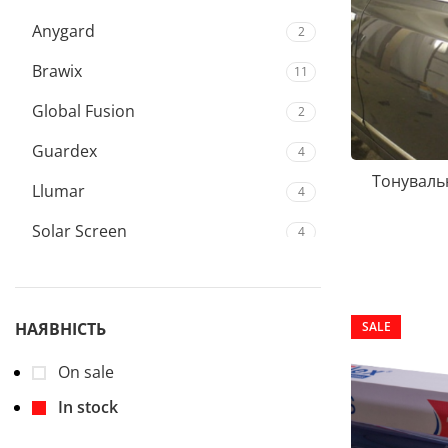
Anygard
2
Brawix
11
Global Fusion
2
Guardex
4
Тонувальн
Llumar
4
Solar Screen
4
Sun Flex
3
Xpel
5
SALE
НАЯВНІСТЬ
On sale
In stock