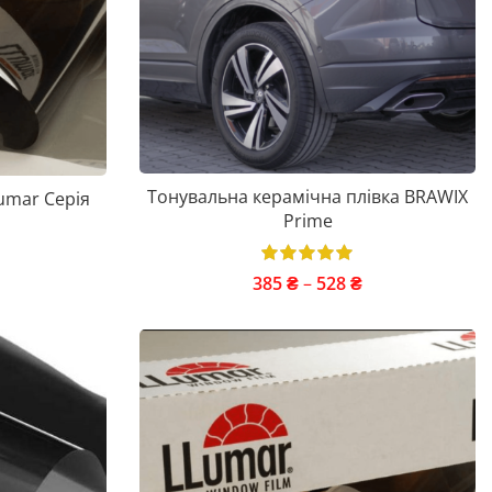
Тонувальна керамічна плівка BRAWIX
umar Серія
Prime
385
₴
–
528
₴