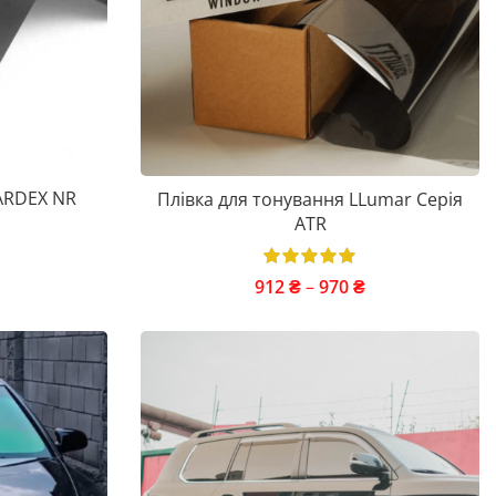
ARDEX NR
Плівка для тонування LLumar Серія
ATR
912
₴
–
970
₴