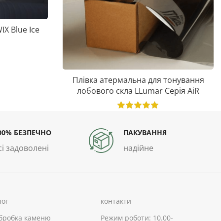
X Blue Ice
Плівка атермальна для тонування
лобового скла LLumar Серія AiR
1.580
₴
–
2.600
₴
00% БЕЗПЕЧНО
ПАКУВАННЯ
сі задоволені
надійне
лог
контакти
бробка каменю
Режим роботи: 10.00-