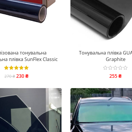
ізована тонувальна
Тонувальна плівка GU
на плівка SunFlex Classic
Graphite
230
₴
255
₴
270
₴