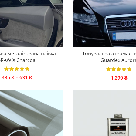
на металізована плівка
Тонувальна атермальн
BRAWIX Charcoal
Guardex Auror
435
₴
–
631
₴
1.290
₴