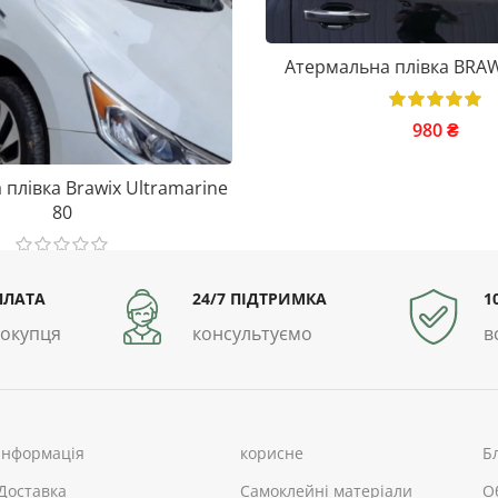
Атермальна плівка BRAWI
980
₴
плівка Brawix Ultramarine
80
1.210
₴
ПЛАТА
24/7 ПІДТРИМКА
1
покупця
консультуємо
в
інформація
корисне
Б
Доставка
Самоклейні матеріали
О