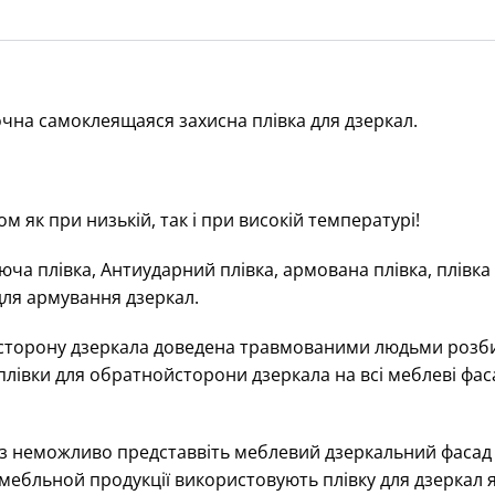
чна самоклеящаяся захисна плівка для дзеркал.
 як при низькій, так і при високій температурі!
ююча плівка, Антиударний плівка, армована плівка, плівка
для армування дзеркал.
 сторону дзеркала доведена травмованими людьми розби
 плівки для обратнойсторони дзеркала на всі меблеві фа
араз неможливо представвіть меблевий дзеркальний фасад
 мебльной продукції використовують плівку для дзеркал 