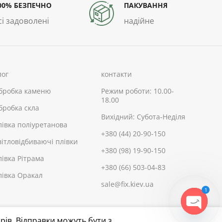
00% БЕЗПЕЧНО
ПАКУВАННЯ
сі задоволені
надійне
лог
контакти
бробка каменю
Режим роботи: 10.00-
18.00
бробка скла
Вихідний: Субота-Неділя
лівка поліуретанова
+380 (44) 20-90-150
вітловідбиваючі плівки
+380 (98) 19-90-150
лівка Рітрама
+380 (66) 503-04-83
лівка Оракал
sale@fix.kiev.ua
1
OPEN
рів. Відправки можуть бути з