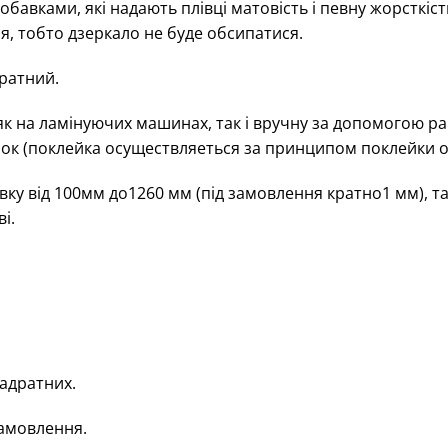
обавками, які надають плівці матовість і певну жорсткіст
я, тобто дзеркало не буде обсипатися.
дратний.
к на ламінуючих машинах, так і вручну за допомогою ра
чок (поклейка осуществляеться за принципом поклейки о
вку від 100мм до1260 мм (під замовлення кратно1 мм),
і.
вадратних.
замовлення.