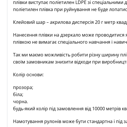
плівки виступає поліетилен LDPE зі спеціальними д
поліетилен плівка при руйнування не буде лопатис
Клейовий шар – акрилова дисперсія 20 г метр ква
Нанесення плівки на дзеркало може проводитися я
плівкою не вимагає спеціального навчання і нави
Так ми маємо можливість робити різну ширину плі
своїм замовникам знизити відходи при виробництв
Колір основи:
прозора;
біла;
чорна.
будь-який колір під замовлення від 10000 метрів к
Намотування рулонів може бути стандартна і під 