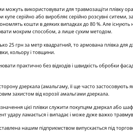
ми можуть використовувати для травмозащіти плівку ора
шафи купе серійно або виробляє серійно розсувні ситеми,
омлять кошти в деяких випадках до 80 %. Але існують нед
ювати мокрим способом, а лише сухим методом.
о 25 грн за метр квадратний, то армована плівка для дз
івки, кольору і товщини.
ювати практично без відходів і швидкість обробки фасаду
сторону дзеркала (амальгаму, її ще часто застосовують я
овим захистом від корозії амальгами дзеркала.
ризначення цієї плівки служити покупцям дзеркал або ша
нт удару ламається і випадає і може дуже важко травму
ставлена ​​нашим підприємством випускається під торго