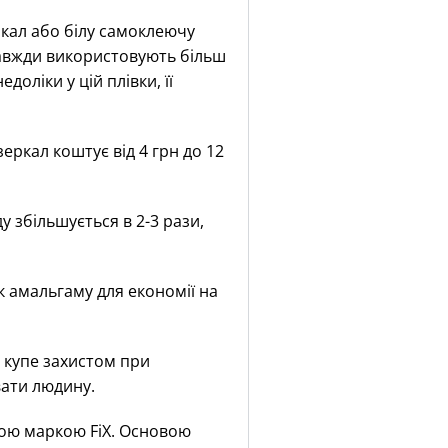
кал або білу самоклеючу
 завжди використовують більш
оліки у цій плівки, її
еркал коштує від 4 грн до 12
 збільшується в 2-3 рази,
к амальгаму для економії на
ф купе захистом при
вати людину.
вою маркою FiX. Основою