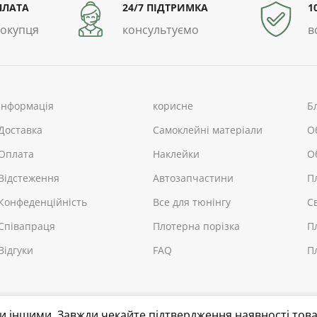
ПЛАТА
24/7 ПІДТРИМКА
1
покупця
консультуємо
в
інформація
корисне
Б
Доставка
Самоклейні матеріали
О
Оплата
Наклейки
О
Відстеження
Автозапчастини
П
Конфеденційність
Все для тюнінгу
С
Співапраця
Плотерна порізка
П
Відгуки
FAQ
П
ути іншими. Завжди чекайте підтвердження наявності това