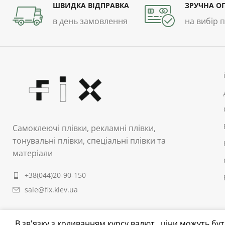
ШВИДКА ВІДПРАВКА
ЗРУЧНА О
в день замовлення
на вибір 
Самоклеючі плівки, рекламні плівки,
тонувальні плівки, спеціальні плівки та
матеріали
+38(044)20-90-150
sale@fix.kiev.ua
В зв'язку з коливанням курсу валют , ціни можуть б