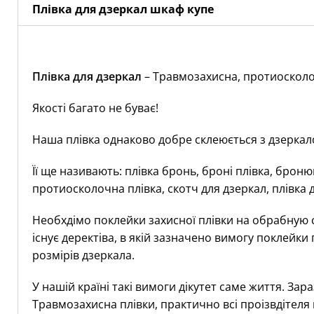
Плівка для дзеркал шкаф купе
Плівка для дзеркал
– Травмозахисна, протиосколо
Якості багато не буває!
Наша плівка однаково добре склеюється з дзеркалом
Її ще називають: плівка бронь, броні плівка, брон
протиосколочна плівка, скотч для дзеркал, плівка 
Необхдімо поклейки захисної плівки на обрабную
існує деректіва, в якій зазначено вимогу поклейки
розмірів дзеркала.
У нашій країні такі вимоги дікутет саме життя. З
Травмозахисна плівки, практично всі проізвдітеля