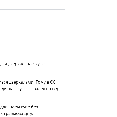
 для дзеркал шаф-купе,
вся дзеркалами. Тому в ЄС
сади шаф купе не залежно від
 для шафи купе без
як травмозащіту.