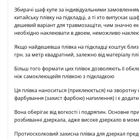
Збирачі шаф купе за індивідуальними замовлення
китайську плівку на підкладці, а ті хто випускає 
дешевий варіант для травмозащіти, чим значно екон
необхідно наклеювати в двоем, неможливо накле
Якщо найдешевша плівка на підкладці коштує близьк
грн. за метр квадратний, залежно від матеріалу пл
Більш того формати цих плівок дозволяють її обкле
ніж самоклеющейя плівкою з підкладкою
Ця плівка наноситься (приклеюється) на зворотну 
фарбування (захист фарбою) напилення) і є додатк
Вона оберігає від вогкості і подряпин. Основне п
розбиванні дзеркала, адже високе дзеркало в моме
Протиосколковий захисна плівка для дзеркал пред