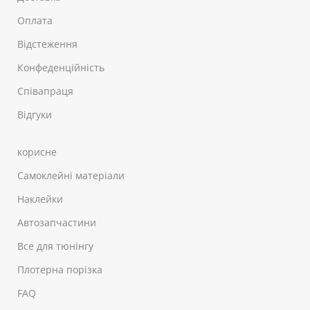
Оплата
Відстеження
Конфеденційність
Співапраця
Відгуки
корисне
Самоклейні матеріали
Наклейки
Автозапчастини
Все для тюнінгу
Плотерна порізка
FAQ