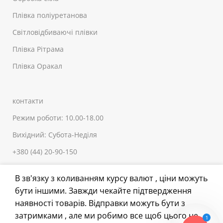
Плівка поліуретанова
Світловідбиваючі плівки
Плівка Рітрама
Плівка Оракал
контакти
Режим роботи: 10.00-18.00
Вихідний: Субота-Неділя
+380 (44) 20-90-150
+380 (98) 19-90-150
В зв'язку з коливанням курсу валют , ціни можуть
+380 (66) 503-04-83
бути іншими. Завжди чекайте підтвердження
sale@fix.kiev.ua
наявності товарів. Відправки можуть бути з
затримками , але ми робимо все щоб цього не
1