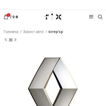
0
/
0
₴
Головна
Захист авто
інтер'єр