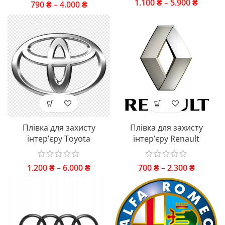
1.100
₴
–
5.900
₴
790
₴
–
4.000
₴
Плівка для захисту
Плівка для захисту
інтер’єру Toyota
інтер’єру Renault
1.200
₴
–
6.000
₴
700
₴
–
2.300
₴