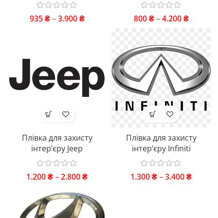
935
₴
–
3.900
₴
800
₴
–
4.200
₴
Плівка для захисту
Плівка для захисту
інтер’єру Jeep
інтер’єру Infiniti
1.200
₴
–
2.800
₴
1.300
₴
–
3.400
₴