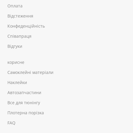
Оплата
Відстеження
Конфеденційність
Співапраця
Відгуки
корисне
Самоклейні матеріали
Наклейки
Автозапчастини
Все для тюнінгу
Плотерна порізка
FAQ