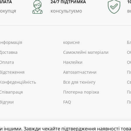
ПЛАТА
24/7 ПІДТРИМКА
1
покупця
консультуємо
в
інформація
корисне
Б
Доставка
Самоклейні матеріали
О
Оплата
Наклейки
О
Відстеження
Автозапчастини
П
Конфеденційність
Все для тюнінгу
С
Співапраця
Плотерна порізка
П
Відгуки
FAQ
П
ути іншими. Завжди чекайте підтвердження наявності това