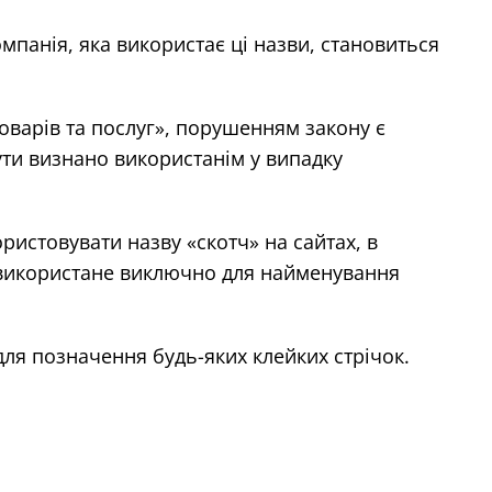
мпанія, яка використає ці назви, становиться
товарів та послуг», порушенням закону є
бути визнано використанім у випадку
ристовувати назву «скотч» на сайтах, в
и використане виключно для найменування
 для позначення будь-яких клейких стрічок.