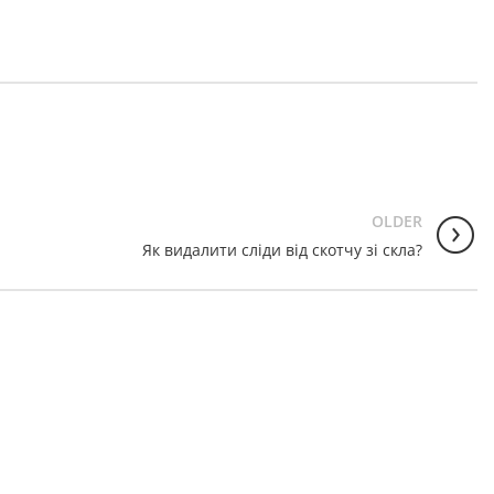
OLDER
Як видалити сліди від скотчу зі скла?