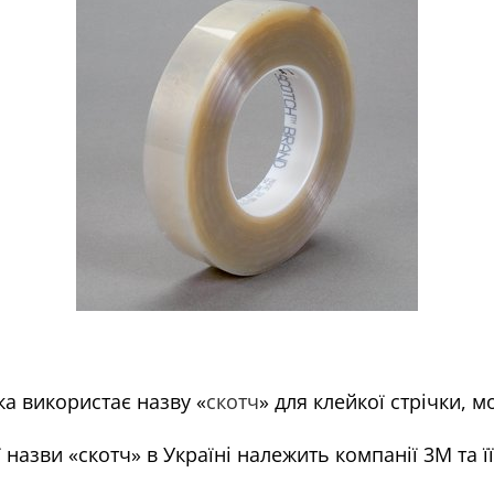
ка використає назву «
скотч
» для клейкої стрічки, 
назви «скотч» в Україні належить компанії 3M та ї