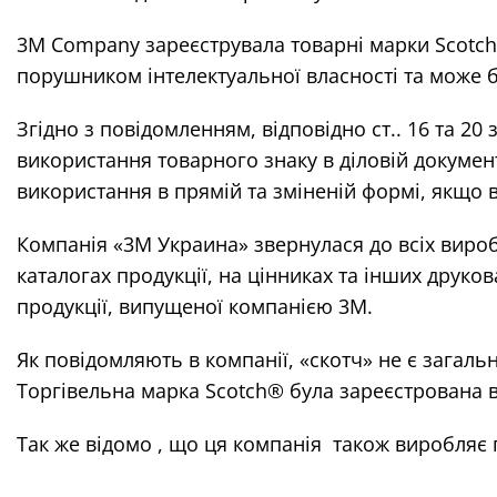
3М Company зареєструвала товарні марки Scotch®
порушником інтелектуальної власності та може б
Згідно з повідомленням, відповідно ст.. 16 та 2
використання товарного знаку в діловій документ
використання в прямій та зміненій формі, якщо в 
Компанія «3М Украина» звернулася до всіх вироб
каталогах продукції, на цінниках та інших друк
продукції, випущеної компанією 3М.
Як повідомляють в компанії, «скотч» не є загаль
Торгівельна марка Scotch® була зареєстрована в
Так же відомо , що ця компанія також виробляє 