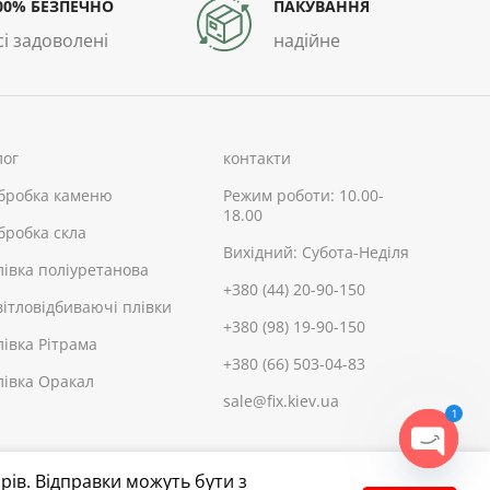
00% БЕЗПЕЧНО
ПАКУВАННЯ
сі задоволені
надійне
лог
контакти
бробка каменю
Режим роботи: 10.00-
18.00
бробка скла
Вихідний: Субота-Неділя
лівка поліуретанова
+380 (44) 20-90-150
вітловідбиваючі плівки
+380 (98) 19-90-150
лівка Рітрама
+380 (66) 503-04-83
лівка Оракал
sale@fix.kiev.ua
1
OPEN
рів. Відправки можуть бути з