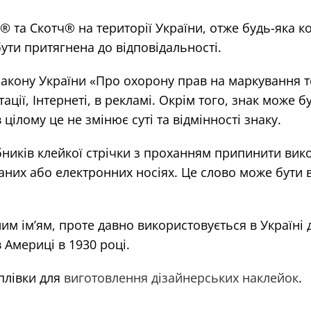
 та Скотч® на території України, отже будь-яка ко
ути притягнена до відповідальності.
0 закону України «Про охорону прав на маркування 
ації, Інтернеті, в рекламі. Окрім того, знак може 
цілому це не змінює суті та відмінності знаку.
ників клейкої стрічки з проханням припинити вико
ованих або електронних носіях. Це слово може бут
ним ім’ям, проте давно використовується в Україні
 Америці в 1930 році.
плівки для
виготовлення дізайнерських наклейок
.