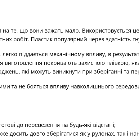
на те, що вони важать мало. Використовується цей
их робіт. Пластик популярний через здатність гн
 легко піддається механічному впливу, в результат
сля виготовлення покривають захисною плівкою, яка
оджень, які можуть виникнути при зберіганні та пе
тими та не бояться впливу навколишнього середов
отові до перевезення на будь-які відстані;
же досить довго зберігатися як у рулонах, так і на