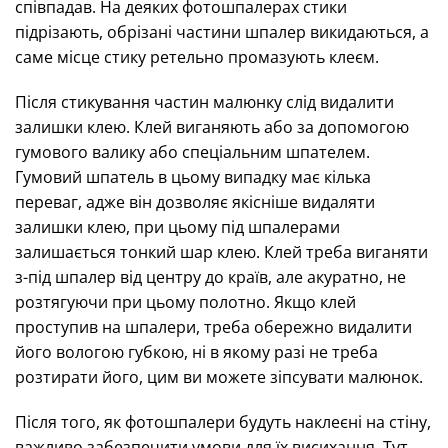
співпадав. На деяких фотошпалерах стики
підрізають, обрізані частини шпалер викидаються, а
саме місце стику ретельно промазують клеєм.
Після стикування частин малюнку слід видалити
залишки клею. Клей виганяють або за допомогою
гумового валику або спеціальним шпателем.
Гумовий шпатель в цьому випадку має кілька
переваг, адже він дозволяє якісніше видаляти
залишки клею, при цьому під шпалерами
залишається тонкий шар клею. Клей треба виганяти
з-під шпалер від центру до країв, але акуратно, не
розтягуючи при цьому полотно. Якщо клей
проступив на шпалери, треба обережно видалити
його вологою губкою, ні в якому разі не треба
розтирати його, цим ви можете зіпсувати малюнок.
Після того, як фотошпалери будуть наклеєні на стіну,
важливо забезпечити умови для їх висихання. Тут